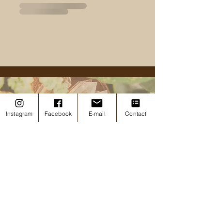
Instagram
Facebook
E-mail
Contact
© 2026 • L'Atelier du Fëalókë • Photos, textes et
design • Tous droits réservés
Les conseils et informations donnés ici ne
remplacent pas, et ne doivent pas se substituer à
un avis médical.
|
Conditions générales de vente et
d'utilisation
|